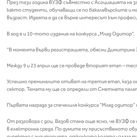
През тази година ВУЗФ съвместно с Асоциацията на з
както студенти, обучаващи се по бакалавърските и м
възраст. Идеята е да се върне интересът към профес
В ход е и 10-тото издание на конкурса „Млад Одитор“.
“В момента върви регистрацията, обясни Димитрина З
Между 9 и 23 април ще се проведе вторият етап – тес
Успешно преминалите отиват на третия етап, каза ощ
сектор. Темата му ще се определи от Сметната пала
Първата награда за спечелиля конкурса “Млад одитор” щ
От разговора с доц. Вазов стана още ясно, че ВУЗФ с
в електронна среда. По думите му присъственото обу
директно с аудиторията, отколкото когато излага та