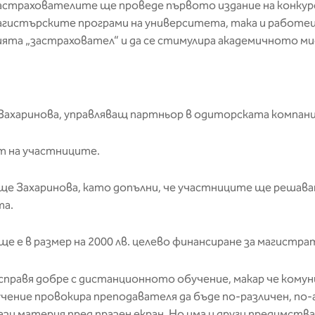
астрахователите ще проведе първото издание на конкурс
агистърските програми на университета, така и работещ
ията „застраховател“ и да се стимулира академичното м
ахаринова, управляващ партньор в одиторската компания
т на участниците.
е Захаринова, като допълни, че участниците ще решават
та.
е е в размер на 2000 лв. целево финансиране за магистрат
е справя добре с дистанционното обучение, макар че ком
чение провокира преподавателя да бъде по-различен, п
зи материя пред празен екран. Но има и други предимст