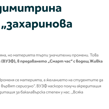
 димитрина
 „захаринова
на, но материята търпи значителни промени. Това
и (ВУЗФ), в предаването „Смарт час“ с водещ Живка
Променя се материята, а желанието на студентите да
 вървят сериозно“. ВУЗФ наскоро получи акредитация
дитация за бакалавърска степен у нас. „Всяка