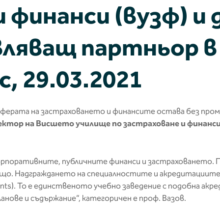
и финанси (вузф) и
вляващ партньор в
с, 29.03.2021
ерата на застраховането и финансите остава без промя
 ректор на Висшето училище по застраховане и финанс
орпоративните, публичните финанси и застраховането. 
 също. Надграждането на специалностите и акредитациите
tants). То е единственото учебно заведение с подобна акре
нове и съдържание“, категоричен е проф. Вазов.