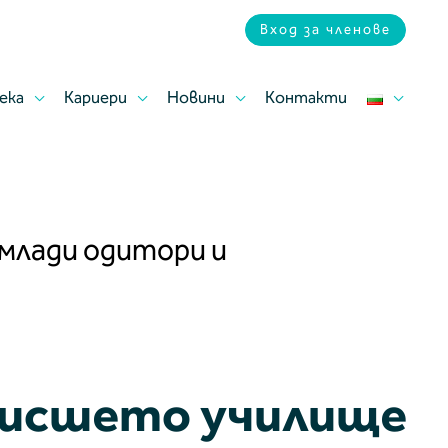
Вход за членове
ека
Кариери
Новини
Контакти
 млади одитори и
 висшето училище