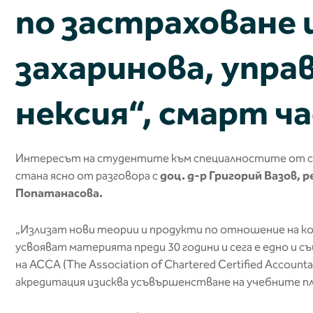
по застраховане 
захаринова, упра
нексия“, смарт ча
Интересът на студентите към специалностите от сф
стана ясно от разговора с
доц. д-р Григорий Вазов,
Попатанасова.
„Излизат нови теории и продукти по отношение на к
усвояват материята преди 30 години и сега е едно и
на ACCA (The Association of Chartered Certified Accoun
акредитация изисква усъвършенстване на учебните пла