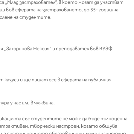
а „Млад застраховател“, в което могат да участват
и във сферата на застраховането, до 35- годишна
ислене на студентите.
 „Захаринова Нексия“ и преподавател във ВУЗФ.
 казуси и ще пишат есе в сферата на публичния
ура у нас или в чужбина.
уникацията със студентите не може да бъде пълноценна
о-атрактивен, творчески настроен, когато общува
ва на дистанционното образование – имаме значително