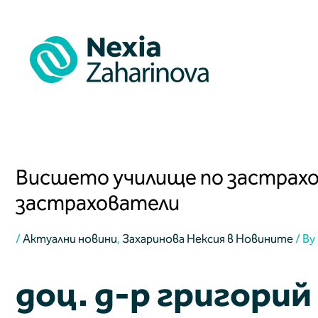
Skip
to
content
Post
navigation
Висшето училище по застрахова
застрахователи
/
Актуални новини
,
Захаринова Нексия в Новините
/ By
доц. д-р григори