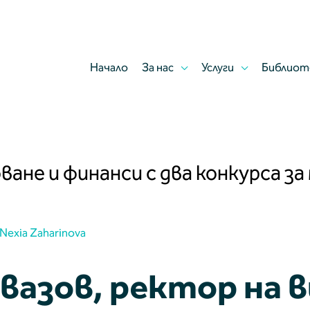
Начало
За нас
Услуги
Библиот
не и финанси с два конкурса за
Nexia Zaharinova
й вазов, ректор на