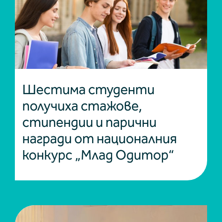
Шестима студенти
получиха стажове,
стипендии и парични
награди от националния
конкурс „Млад Одитор“