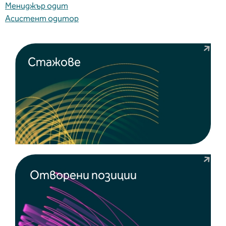
Мениджър одит
Асистент одитор
Стажове
Отворени позиции