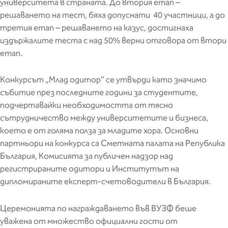
университета в страната. До втория етап –
решаването на тест, бяха допуснати 40 участници, а до
третия етап – решаването на казус, достигнаха
издържалите теста с над 50% верни отговора от втори
етап.
Конкурсът „Млад одитор“ се утвърди като значимо
събитие през последните години за студентите,
подчертавайки необходимостта от тясно
сътрудничество между университетите и бизнеса,
което е от голяма полза за младите хора. Основни
партньори на конкурса са Сметната палата на Република
България, Комисията за публичен надзор над
регистрираните одитори и Институтът на
дипломираните експерт-счетоводители в България.
Церемонията по награждаването във ВУЗФ беше
уважена от множество официални гости от