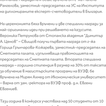
Рангелова, заместник-председател на УС на Института
на дипломираните експерт-счетоводители в България.
На церемонията бяха връчени и две специални награди за
най-оригинални идеи при решаването на казусите.
Вероника Петрунова от Стопанска академия “Димитър
А. Ценов” – Свищов получи първата награда от г-жа
Горица Грънчарова-Кожарева, заместник-председател на
Сметната палата, изпълняваща правомощията на
председател на Сметната палата. Втората специална
награда – годишна стипендия в размер на 30% от таксата
за обучение в магистърските програми на ВУЗФ, бе
връчена на Мирям Ахмед от Икономическия университет
– Варна от зам.-ректора на ВУЗФ проф. д.н. Евгени
Евгениев.
Тази година в конкурса участваха над 50 студенти от 10