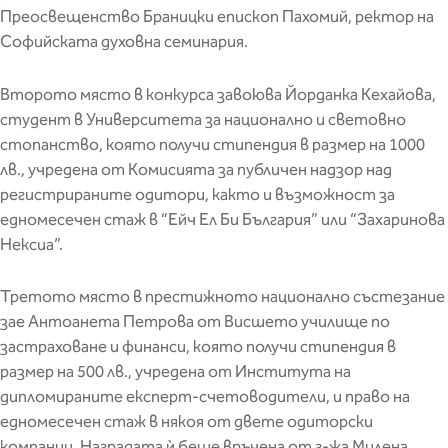
Преосвещенство Браницки епископ Пахомий, ректор на
Софийската духовна семинария.
Второто място в конкурса завоюва Йорданка Кехайова,
студент в Университета за национално и световно
стопанство, която получи стипендия в размер на 1000
лв., учредена от Комисията за публичен надзор над
регистрираните одитори, както и възможност за
едномесечен стаж в “Ейч Ел Би България” или “Захаринова
Нексиа”.
Третото място в престижното национално състезание
зае Антоанета Петрова от Висшето училище по
застраховане и финанси, която получи стипендия в
размер на 500 лв., учредена от Института на
дипломираните експерт-счетоводители, и право на
едномесечен стаж в някоя от двете одиторски
компании. Наградата ѝ беше връчена от г-жа Милена