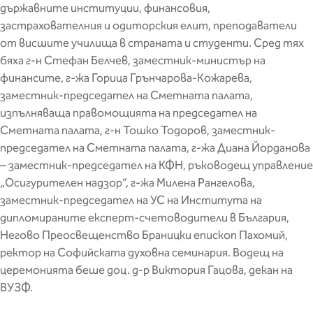
държавните институции, финансовия,
застрахователния и одиторския елит, преподаватели
от висшите училища в страната и студенти. Сред тях
бяха г-н Стефан Белчев, заместник-министър на
финансите, г-жа Горица Грънчарова-Кожарева,
заместник-председател на Сметната палата,
изпълняваща правомощията на председател на
Сметната палата, г-н Тошко Тодоров, заместник-
председател на Сметната палата, г-жа Диана Йорданова
– заместник-председател на КФН, ръководещ управление
„Осигурителен надзор“, г-жа Милена Рангелова,
заместник-председател на УС на Института на
дипломираните експерт-счетоводители в България,
Негово Преосвещенство Браницки епископ Пахомий,
ректор на Софийската духовна семинария. Водещ на
церемонията беше доц. д-р Виктория Гацова, декан на
ВУЗФ.