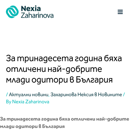
Skip
MAI
to
content
ME
Post
navigation
За тринадесета година бяха
отличени най-добрите
млади одитори в България
/
Актуални новини
,
Захаринова Нексия в Новините
/
By
Nexia Zaharinova
За тринадесета година бяха отличени най-добрите
млади одитори в България