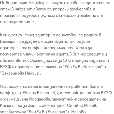
Победителят в конкурса получи и право на едномесечен
стаж в някое от двете одиторски дружества, а
тримата призьори получиха и специални плакети от
организаторите.
Конкурсът „Млад одитор“ е единствен по рода си в
България, създаден с мисията да популяризира
одиторската професия сред младите хора и да
подчертае значимостта на одита в бизнес средите и
обществото. Организира се за 13-а поредна година от
ВУЗФ и одиторските компании “Ейч Ел Би България” и
“Захаринова Нексиа”.
Официалната церемония започна с приветствия от
проф. д.и.н. Евгени Евгениев, заместник-ректор на ВУЗФ,
от г-жа Диана Йорданова, заместник-председател на
Комисията за финансов контрол, Стойчо Милев,
управител на “Ейч Ел Би България”, и Негово