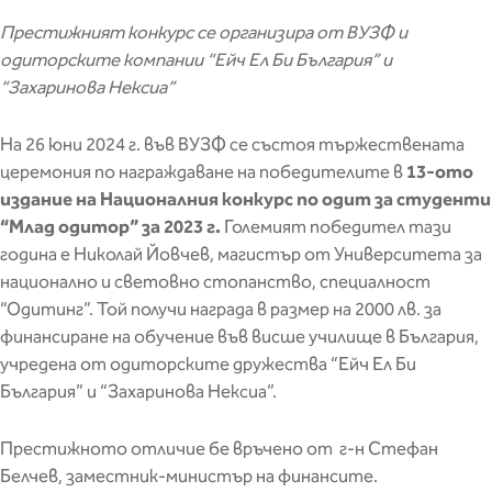
Престижният конкурс се организира от ВУЗФ и
одиторските компании “Ейч Ел Би България” и
“Захаринова Нексиа”
На 26 юни 2024 г. във ВУЗФ се състоя тържествената
церемония по награждаване на победителите в
13-ото
издание на Националния конкурс по одит за студенти
“Млад одитор” за 2023 г.
Големият победител тази
година е Николай Йовчев, магистър от Университета за
национално и световно стопанство, специалност
“Одитинг”. Той получи награда в размер на 2000 лв. за
финансиране на обучение във висше училище в България,
учредена от одиторските дружества “Ейч Ел Би
България” и “Захаринова Нексиа”.
Престижното отличие бе връчено от г-н Стефан
Белчев, заместник-министър на финансите.